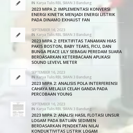
IN
Karya Tulis RBL SMAN 3 Bandung
2023 MIPA 2: IMPLEMENTASI KONVERSI
ENERGI KINETIK MENJADI ENERGI LISTRIK
PADA DINAMO EXHAUST FAN
SEPTEMBER 16, 2023
IN
Karya Tulis RBL SMAN 3 Bandung
2023 MIPA 2: EFEKTIFITAS TANAMAN HIAS
PAKIS BOSTON, BABY TEARS, FICU, DAN
BUNGA PEACE LILY SEBAGAI PEREDAM SUARA
BERDASARKAN KETERBACAAN APLIKASI
SOUND LEVEVL METER
SEPTEMBER 16, 2023
IN
Karya Tulis RBL SMAN 3 Bandung
2023 MIPA 2: ANALISIS POLA INTERFERENSI
CAHAYA MELALUI CELAH GANDA PADA
PERCOBAAN YOUNG
SEPTEMBER 16, 2023
IN
Karya Tulis RBL SMAN 3 Bandung
2023 MIPA 2: ANALISI HASIL FLOTASI UNSUR
LOGAM PADA BATUAN SEDIMEN
BERDASARKAN PENDEKTAN NILAI
KONDUKTIVITAS LISTRIK LOGAM