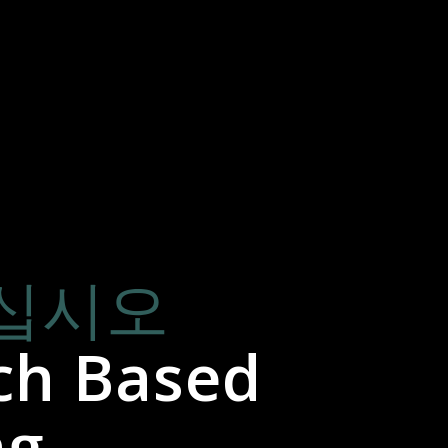
십시오
ch Based
ng